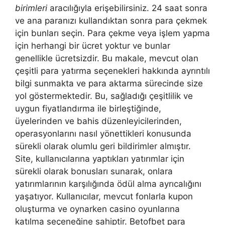
birimleri
aracılığıyla erişebilirsiniz. 24 saat sonra
ve ana paranızı kullandıktan sonra para çekmek
için bunları seçin. Para çekme veya işlem yapma
için herhangi bir ücret yoktur ve bunlar
genellikle ücretsizdir. Bu makale, mevcut olan
çeşitli para yatırma seçenekleri hakkında ayrıntılı
bilgi sunmakta ve para aktarma sürecinde size
yol göstermektedir. Bu, sağladığı çeşitlilik ve
uygun fiyatlandırma ile birleştiğinde,
üyelerinden ve bahis düzenleyicilerinden,
operasyonlarını nasıl yönettikleri konusunda
sürekli olarak olumlu geri bildirimler almıştır.
Site, kullanıcılarına yaptıkları yatırımlar için
sürekli olarak bonusları sunarak, onlara
yatırımlarının karşılığında ödül alma ayrıcalığını
yaşatıyor. Kullanıcılar, mevcut fonlarla kupon
oluşturma ve oynarken casino oyunlarına
katılma seçeneğine sahiptir. Betofbet para