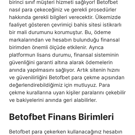
birinci sınıf müşteri hizmeti sağlıyor! Betofbet
nasıl para çekeceğiniz ve gerekli prosedürler
hakkında gerekli bilgileri verecektir. Ülkemizde
faaliyet gösteren çevrimiçi bahis sitesi istikrarlı
bir mali durumunu korumuştur. Bu, ödeme
markalarından ve hesabın bulunduğu finansal
birimden önemli ölçüde etkilenir. Ayrıca
platformun lisans durumu, finansal sisteminin
güvenliğini garanti altına alarak ödemelerin
anında yapılmasını sağlıyor. Artık sitenin hızını
ve güvenilirliğini Betofbet para çekme açısından
değerlendirebildiğimiz için mutluyuz. Para
çekme kurallarına uyan kişiler paralarını çekebilir
ve bakiyelerini anında geri alabilirler.
Betofbet Finans Birimleri
Betofbet para çekerken kullanacağınız hesabın