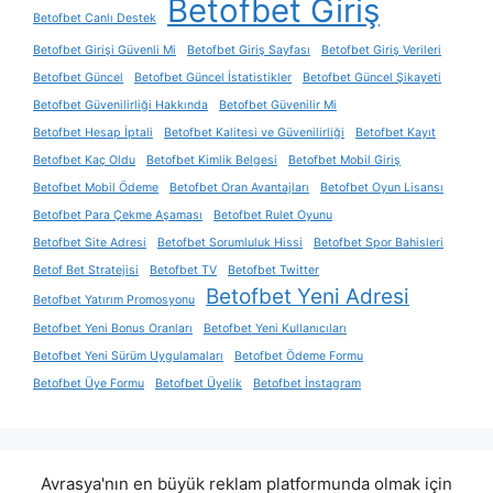
Betofbet Giriş
Betofbet Canlı Destek
Betofbet Girişi Güvenli Mi
Betofbet Giriş Sayfası
Betofbet Giriş Verileri
Betofbet Güncel
Betofbet Güncel İstatistikler
Betofbet Güncel Şikayeti
Betofbet Güvenilirliği Hakkında
Betofbet Güvenilir Mi
Betofbet Hesap İptali
Betofbet Kalitesi ve Güvenilirliği
Betofbet Kayıt
Betofbet Kaç Oldu
Betofbet Kimlik Belgesi
Betofbet Mobil Giriş
Betofbet Mobil Ödeme
Betofbet Oran Avantajları
Betofbet Oyun Lisansı
Betofbet Para Çekme Aşaması
Betofbet Rulet Oyunu
Betofbet Site Adresi
Betofbet Sorumluluk Hissi
Betofbet Spor Bahisleri
Betof Bet Stratejisi
Betofbet TV
Betofbet Twitter
Betofbet Yeni Adresi
Betofbet Yatırım Promosyonu
Betofbet Yeni Bonus Oranları
Betofbet Yeni Kullanıcıları
Betofbet Yeni Sürüm Uygulamaları
Betofbet Ödeme Formu
Betofbet Üye Formu
Betofbet Üyelik
Betofbet İnstagram
Avrasya'nın en büyük reklam platformunda olmak için