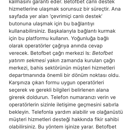
kalmasını garanti eder. Betofbet canlı destek
hizmetlerine ulaşmak sorunsuz bir süreçtir. Ana
sayfada yer alan ‘çevrimiçi canlı destek’
butonuna ulaşmak için bu bağlantıyı
kullanabilirsiniz. Başkalarıyla bağlantı kurmak
için bu platformu kullanın. Yoğunluğa bağlı
olarak operatörler çağrıya anında cevap
verecek. Betofbet çağrı merkezi Is:
Betofbet
yatırım sekmesi
yakın zamanda kurulan çağrı
merkezi, bahis sektörünün müşteri hizmetleri
departmanında önemli bir dönüm noktası oldu.
Karşınıza çıkan formu uygun operatörleri
seçerek ve gerekli bilgileri belirlenen alana
girerek doldurun. Telefon numaranızı verin ve
operatörlerin sizinle iletişime geçmesini sabırla
bekleyin. Telefonla yardım alabilir ve olağanüstü
müşteri hizmetleri desteği hakkında fikir sahibi
olabilirsiniz. Bu yöntem işinize yarar. Betofbet