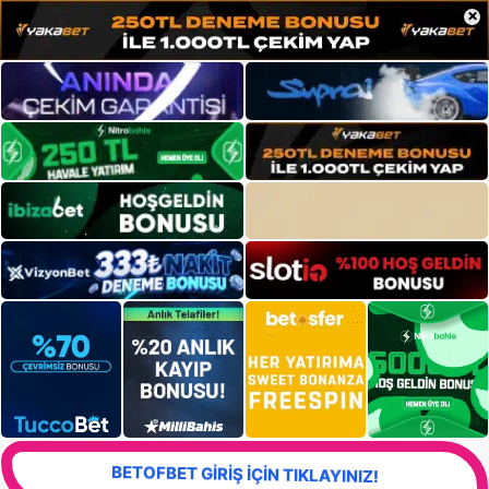
×
BETOFBET GİRİŞ İÇİN TIKLAYINIZ!