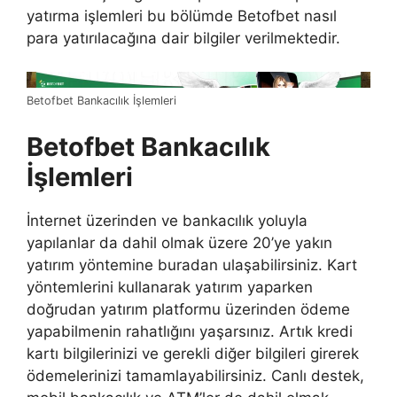
yatırma işlemleri bu bölümde Betofbet nasıl
para yatırılacağına dair bilgiler verilmektedir.
Betofbet Bankacılık İşlemleri
Betofbet Bankacılık
İşlemleri
İnternet üzerinden ve bankacılık yoluyla
yapılanlar da dahil olmak üzere 20’ye yakın
yatırım yöntemine buradan ulaşabilirsiniz. Kart
yöntemlerini kullanarak yatırım yaparken
doğrudan yatırım platformu üzerinden ödeme
yapabilmenin rahatlığını yaşarsınız. Artık kredi
kartı bilgilerinizi ve gerekli diğer bilgileri girerek
ödemelerinizi tamamlayabilirsiniz. Canlı destek,