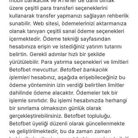
mobil bankacılık ve ATM’ler de dahil olmak
üzere çeşitli para transferi seçeneklerini
kullanarak transfer yapmanızı sağlayan rehberlik
sunabilir. Web sitesi, ödemelerinizi aktarmanıza
olanak tanıyan çeşitli sanal ödeme seçenekleri
içermektedir. Ödeme tekniği sayfasından
hesabınıza erişin ve istediğiniz yatırım tutarını
belirtin. Gerekli adımlar hızlı bir şekilde
yürütülebilir. Para yatırma seçenekleri ve limitleri
Betofbet mevcuttur.
Betofbet bankacılık
işlemleri
hesabınız, aşağıda erişebileceğiniz bu
ödeme yönteminin izin verdiği belirtilen limitler
dahilinde ödeme alacaktır. Ödemeler tek bir
işlemle sınırlıdır. Bu işlemi hesabınızda herhangi
bir sınırlama olmaksızın günlük olarak
gerçekleştirebilirsiniz. Betofbet topluluğu.
Betofbet üyeliği düzenli olarak güncellenmekte
ve geliştirilmektedir, bu da zaman zaman