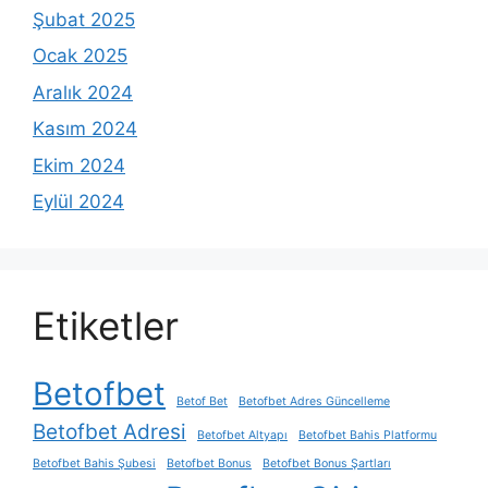
Şubat 2025
Ocak 2025
Aralık 2024
Kasım 2024
Ekim 2024
Eylül 2024
Etiketler
Betofbet
Betof Bet
Betofbet Adres Güncelleme
Betofbet Adresi
Betofbet Altyapı
Betofbet Bahis Platformu
Betofbet Bahis Şubesi
Betofbet Bonus
Betofbet Bonus Şartları