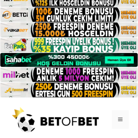
İçeriğe
atla
Menü