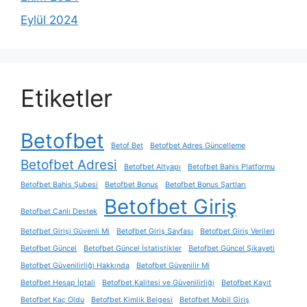
Eylül 2024
Etiketler
Betofbet
Betof Bet
Betofbet Adres Güncelleme
Betofbet Adresi
Betofbet Altyapı
Betofbet Bahis Platformu
Betofbet Bahis Şubesi
Betofbet Bonus
Betofbet Bonus Şartları
Betofbet Giriş
Betofbet Canlı Destek
Betofbet Girişi Güvenli Mi
Betofbet Giriş Sayfası
Betofbet Giriş Verileri
Betofbet Güncel
Betofbet Güncel İstatistikler
Betofbet Güncel Şikayeti
Betofbet Güvenilirliği Hakkında
Betofbet Güvenilir Mi
Betofbet Hesap İptali
Betofbet Kalitesi ve Güvenilirliği
Betofbet Kayıt
Betofbet Kaç Oldu
Betofbet Kimlik Belgesi
Betofbet Mobil Giriş