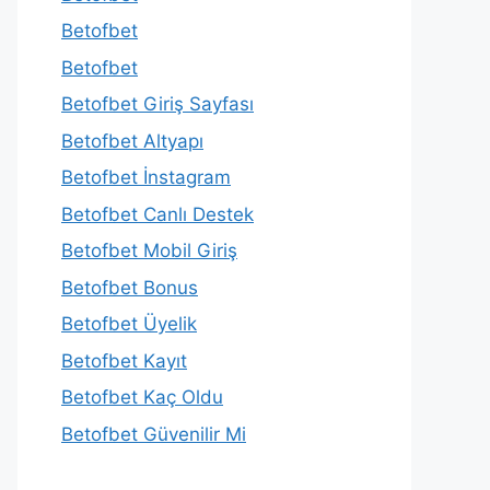
Betofbet
Betofbet
Betofbet Giriş Sayfası
Betofbet Altyapı
Betofbet İnstagram
Betofbet Canlı Destek
Betofbet Mobil Giriş
Betofbet Bonus
Betofbet Üyelik
Betofbet Kayıt
Betofbet Kaç Oldu
Betofbet Güvenilir Mi