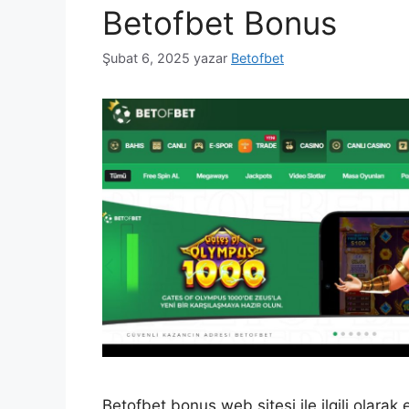
Betofbet Bonus
Şubat 6, 2025
yazar
Betofbet
Betofbet bonus web sitesi ile ilgili olara