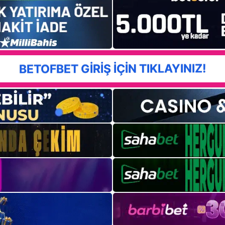
BETOFBET GİRİŞ İÇİN TIKLAYINIZ!