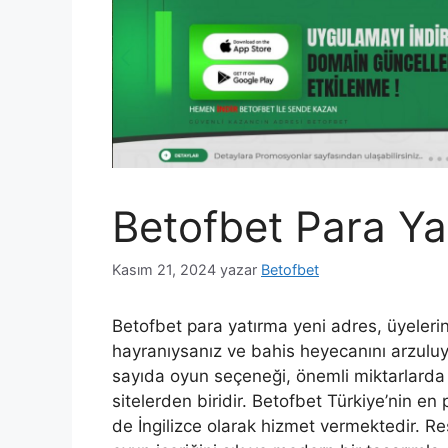
Betofbet Para Ya
Kasım 21, 2024
yazar
Betofbet
Betofbet para yatırma yeni adres, üyelerin
hayranıysanız ve bahis heyecanını arzuluyo
sayıda oyun seçeneği, önemli miktarlarda c
sitelerden biridir. Betofbet Türkiye’nin e
de İngilizce olarak hizmet vermektedir. Re