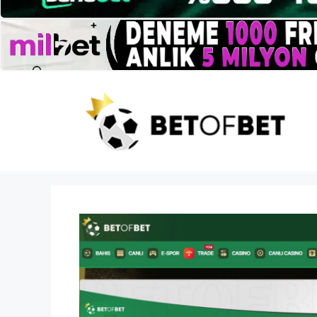
İçeriğe
atla